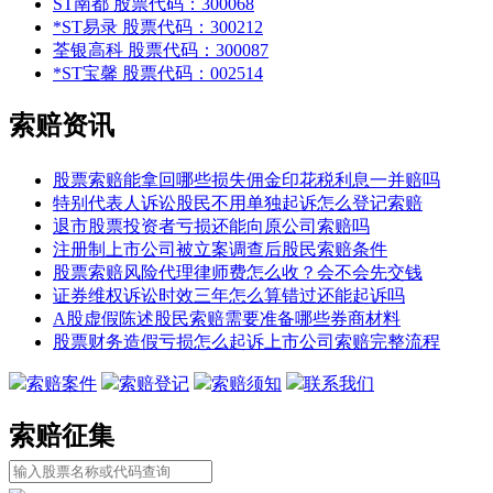
ST南都
股票代码：300068
*ST易录
股票代码：300212
荃银高科
股票代码：300087
*ST宝馨
股票代码：002514
索赔资讯
股票索赔能拿回哪些损失佣金印花税利息一并赔吗
特别代表人诉讼股民不用单独起诉怎么登记索赔
退市股票投资者亏损还能向原公司索赔吗
注册制上市公司被立案调查后股民索赔条件
股票索赔风险代理律师费怎么收？会不会先交钱
证券维权诉讼时效三年怎么算错过还能起诉吗
A股虚假陈述股民索赔需要准备哪些券商材料
股票财务造假亏损怎么起诉上市公司索赔完整流程
索赔案件
索赔登记
索赔须知
联系我们
索赔征集